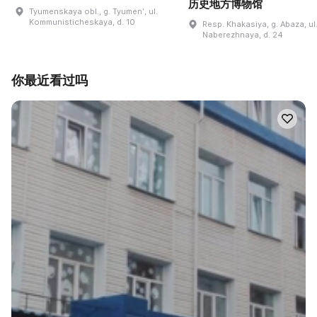
历史地方博物馆
Tyumenskaya obl., g. Tyumenʹ, ul.
Kommunisticheskaya, d. 10
Resp. Khakasiya, g. Abaza, ul
Naberezhnaya, d. 24
你最近看过吗