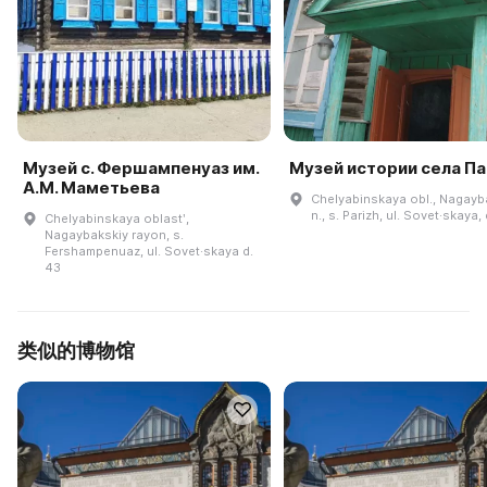
Музей с. Фершампенуаз им.
Музей истории села П
А.М. Маметьева
Chelyabinskaya obl., Nagayba
n., s. Parizh, ul. Sovet·skaya,
Chelyabinskaya oblastʹ,
Nagaybakskiy rayon, s.
Fershampenuaz, ul. Sovet·skaya d.
43
类似的博物馆