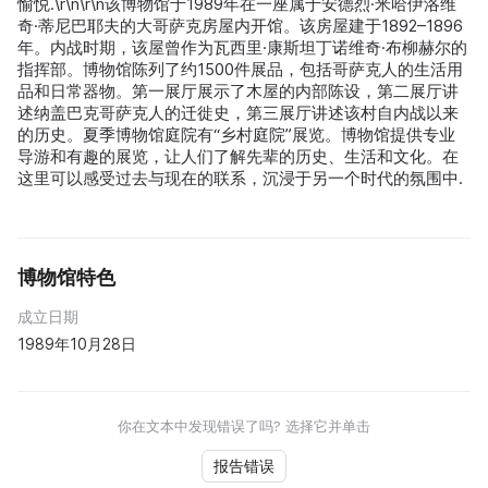
愉悦.\r\n\r\n该博物馆于1989年在一座属于安德烈·米哈伊洛维
奇·蒂尼巴耶夫的大哥萨克房屋内开馆。该房屋建于1892–1896
年。内战时期，该屋曾作为瓦西里·康斯坦丁诺维奇·布柳赫尔的
指挥部。博物馆陈列了约1500件展品，包括哥萨克人的生活用
品和日常器物。第一展厅展示了木屋的内部陈设，第二展厅讲
述纳盖巴克哥萨克人的迁徙史，第三展厅讲述该村自内战以来
的历史。夏季博物馆庭院有“乡村庭院”展览。博物馆提供专业
导游和有趣的展览，让人们了解先辈的历史、生活和文化。在
这里可以感受过去与现在的联系，沉浸于另一个时代的氛围中.
博物馆特色
成立日期
1989年10月28日
你在文本中发现错误了吗? 选择它并单击
报告错误