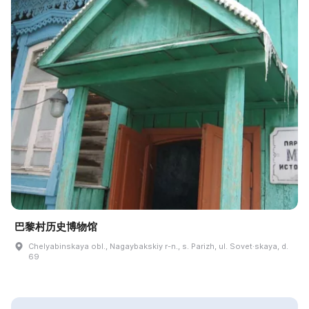
巴黎村历史博物馆
Chelyabinskaya obl., Nagaybakskiy r-n., s. Parizh, ul. Sovet·skaya, d.
69