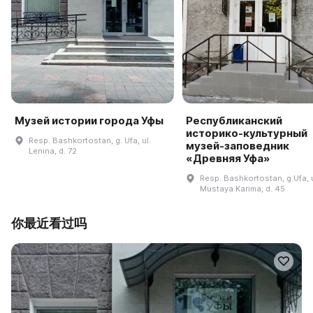
Музей истории города Уфы
Республиканский
историко-культурный
Resp. Bashkortostan, g. Ufa, ul.
музей-заповедник
Lenina, d. 72
«Древняя Уфа»
Resp. Bashkortostan, g.Ufa, u
Mustaya Karima, d. 45
你最近看过吗