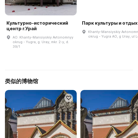
Культурно-исторический
Парк культуры и отдых
центр г.Урай
Khanty-Mansiyskiy Avtonom
okrug - Yugra AO, g Uray, ul 
AO. Khanty-Mansiyskiy Avtonomnyy
okrug - Yugra, g. Uray, mkr. 2-y, d.
39/1
类似的博物馆