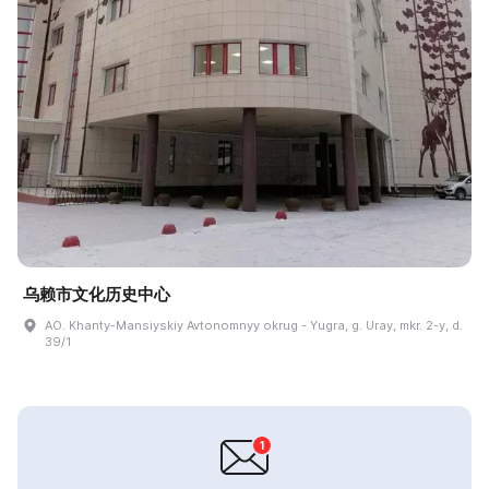
乌赖市文化历史中心
AO. Khanty-Mansiyskiy Avtonomnyy okrug - Yugra, g. Uray, mkr. 2-y, d.
39/1