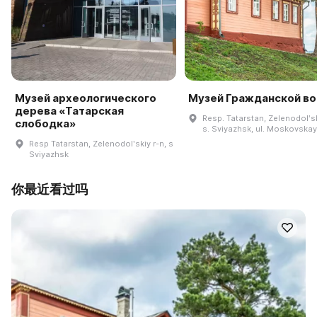
Музей археологического
Музей Гражданской в
дерева «Татарская
Resp. Tatarstan, Zelenodolʹsk
слободка»
s. Sviyazhsk, ul. Moskovskay
Resp Tatarstan, Zelenodolʹskiy r-n, s
Sviyazhsk
你最近看过吗