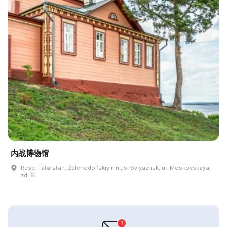
内战博物馆
Resp. Tatarstan, Zelenodolʹskiy r-n., s. Sviyazhsk, ul. Moskovskaya,
zd. 8