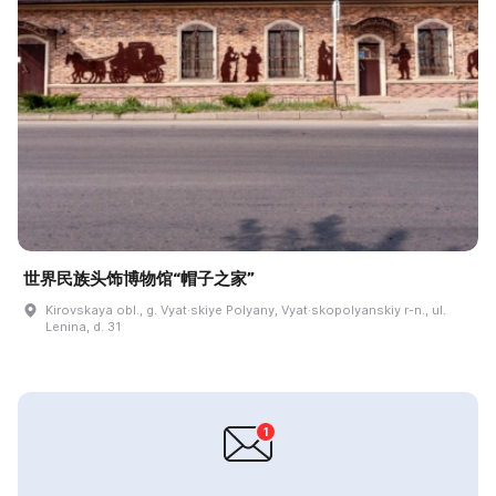
世界民族头饰博物馆“帽子之家”
Kirovskaya obl., g. Vyat·skiye Polyany, Vyat·skopolyanskiy r-n., ul.
Lenina, d. 31