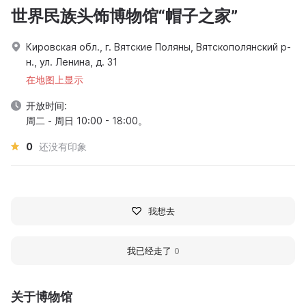
世界民族头饰博物馆“帽子之家”
Кировская обл., г. Вятские Поляны, Вятскополянский р-
н., ул. Ленина, д. 31
在地图上显示
开放时间:
周二 - 周日 10:00 - 18:00。
0
还没有印象
我想去
我已经走了
0
关于博物馆