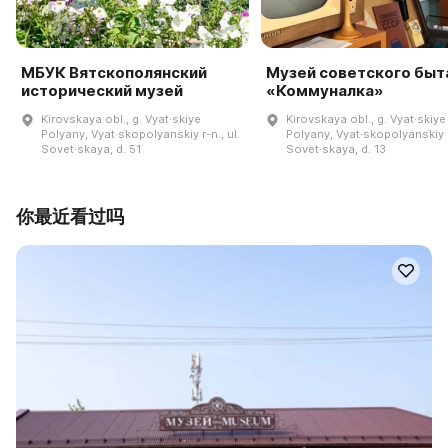
МБУК Вятскополянский
Музей советского быт
исторический музей
«Коммуналка»
Kirovskaya obl., g. Vyat·skiye
Kirovskaya obl., g. Vyat·skiye
Polyany, Vyat·skopolyanskiy r-n., ul.
Polyany, Vyat·skopolyanskiy r-
Sovet·skaya, d. 51
Sovet·skaya, d. 13
你最近看过吗