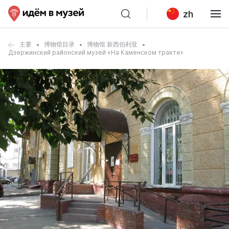
zh
主要
博物馆目录
博物馆 新西伯利亚
Дзержинский районский музей «На Каменском тракте»