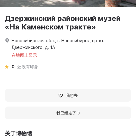
Дзержинский районский музей
«На Каменском тракте»
Новосибирская обл., г. Новосибирск, пр-кт.
Дзержинского, д. 1А
在地图上显示
0
还没有印象
我想去
我已经走了
0
关于博物馆