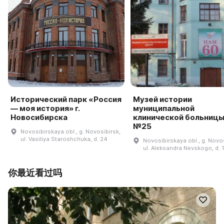
Исторический парк «Россия
Музей истории
— моя история» г.
муниципальной
Новосибирска
клинической больниц
№25
Novosibirskaya obl., g. Novosibirsk,
ul. Vasiliya Staroshchuka, d. 24
Novosibirskaya obl., g. Novos
ul. Aleksandra Nevskogo, d. 
你最近看过吗