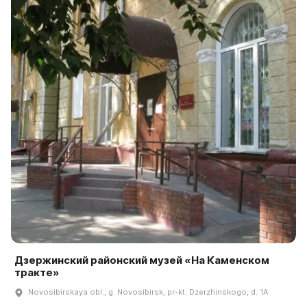
Дзержинский районский музей «На Каменском
тракте»
Novosibirskaya obl., g. Novosibirsk, pr-kt. Dzerzhinskogo, d. 1A