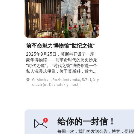
前革命魅力博物馆“世纪之镜”
2025年9月25日，莫斯科开设了一座
豪华博物馆——前革命时代的历史沙龙
“时代之镜”。 “时代之镜”博物馆是一个
私人沉浸式项目，位于莫斯科，致力于
重现19世纪末至20世纪初前革命俄罗
G. Moskva, Rozhdestvenka, 5/7s1, 3-y
斯的氛围，参观者可以通过展览、服
etazh (m. Kuznetskiy most).
装、室内布景和主题活动沉浸于该时代
的生活、时尚与文化，提供一种独特体
验，与传统博物馆展览迥然不同。 博
物馆创始人斯韦特拉娜·雷库诺娃
（Svetlana Rykunova）...
给你的一封信！
每周一次，我们将发送公告，博客，促销