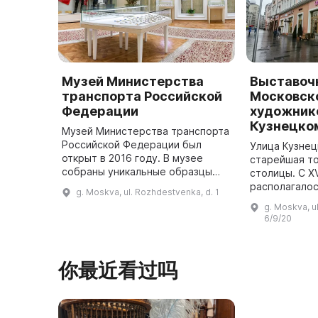
Музей Министерства
Выставоч
транспорта Российской
Московск
Федерации
художник
Кузнецком
Музей Министерства транспорта
Российской Федерации был
Улица Кузне
открыт в 2016 году. В музее
старейшая то
собраны уникальные образцы
столицы. С XV
мундиров, знаков различия и
располагало
g. Moskva, ul. Rozhdestvenka, d. 1
отличия, других предметов
продуктовых 
g. Moskva, u
форменной одежды,
модными фра
6/9/20
показывающие сл ...
нарядами. С 
你最近看过吗