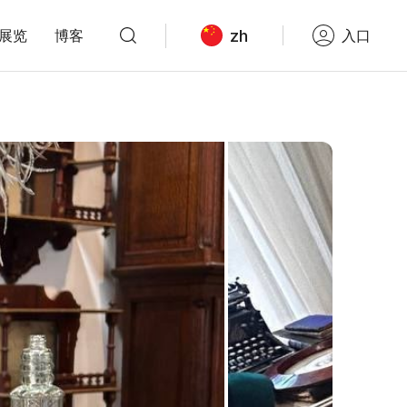
zh
展览
博客
入口