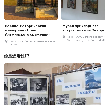
Военно-исторический
Музей прикладного
мемориал «Поле
искусства села Сквор
Альминского сражения»
Resp. Krym, Simferopolʹskiy r-
Skvortsovo, ul. Kalinina, d. 4
Resp Krym, Bakhchisarayskiy r-n, s
Vilino
你最近看过吗