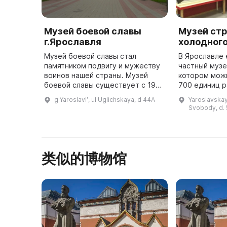
Музей боевой славы
Музей стр
г.Ярославля
холодног
Музей боевой славы стал
В Ярославле 
памятником подвигу и мужеству
частный музе
воинов нашей страны. Музей
котором мож
боевой славы существует с 1981
700 единиц р
года и является важным
оружия, вклю
g Yaroslavlʹ, ul Uglichskaya, d 44A
Yaroslavskaya 
историческим памятником для
уникальные 
Svobody, d.
ярославцев. В музее
открыт Иоси
представлена п ...
Ботера
类似的博物馆