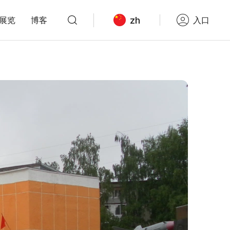
zh
展览
博客
入口