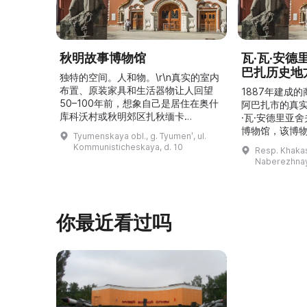
秋明故事博物馆
瓦·瓦·安
巴扎历史地
独特的空间。人和物。\r\n真实的室内
布置、原装家具和生活器物让人回望
1887年建成
50–100年前，想象自己是居住在奥什
阿巴扎市的真
库科沃村或秋明郊区扎秋缅卡
·瓦·安德里亚
（Затюменка）的一座小木屋的居
博物馆，该博物
Tyumenskaya obl., g. Tyumenʹ, ul.
民。\r\n\r\n博物馆的展览再现了我曾
卡斯共和国最佳
Kommunisticheskaya, d. 10
Resp. Khakasi
祖母安娜·科尔尼洛夫娜·奥什库科娃
的陈列以城市
Naberezhnay
（Анна Корниловна Ошкукова）一
–3世纪的历史
家的日常生活场景——她是一位“世代
具、青铜与银
为农”的农妇，其祖先在16世纪末是最
坚固的砖墙环
早从北德维纳（Северна ...
马厩。基普里
你最近看过吗