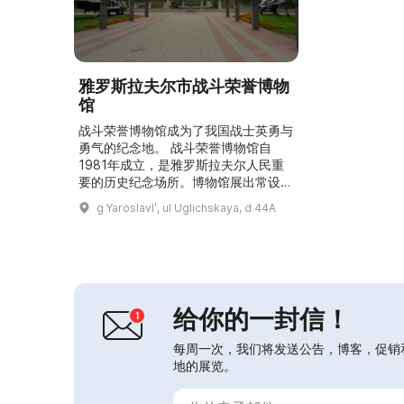
雅罗斯拉夫尔市战斗荣誉博物
馆
战斗荣誉博物馆成为了我国战士英勇与
勇气的纪念地。 战斗荣誉博物馆自
1981年成立，是雅罗斯拉夫尔人民重
要的历史纪念场所。博物馆展出常设展
览“我们的胜利。不可忘却：二战时期
g Yaroslavlʹ, ul Uglichskaya, d 44A
的雅罗斯拉夫尔与雅罗斯拉夫尔人”。
馆藏超过500件文物，包括著名家乡前
线战士的个人物品和各类战利品。尤其
值得注意的是来自雅罗斯拉夫尔造船厂
制造的装甲艇上的高射炮、什帕金冲锋
枪以及一整套军事装备。博物馆附近有
给你的一封信！
一座军人纪念墓地，设有...
每周一次，我们将发送公告，博客，促销
地的展览。