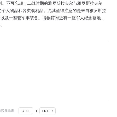
利。不可忘却：二战时期的雅罗斯拉夫尔与雅罗斯拉夫尔
士的个人物品和各类战利品。尤其值得注意的是来自雅罗斯拉
枪以及一整套军事装备。博物馆附近有一座军人纪念墓地，
迹。
择它并单击
CTRL
+
ENTER