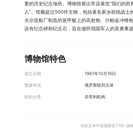
要的历史纪念场所。博物馆展出常设展览“我们的胜
人”。馆藏超过500件文物，包括著名家乡前线战
夫尔造船厂制造的装甲艇上的高射炮、什帕金冲锋
设有纪念碑和纪念石，旨在缅怀我国军人的英勇事
博物馆特色
成立日期
1981年10月16日
预算状况
俄罗斯联邦主体
组织分类
非营利机构
你在文本中发现错误了吗? 选