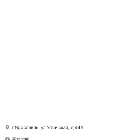
г Ярославль, ул Угличская, д 44А
开放时间: