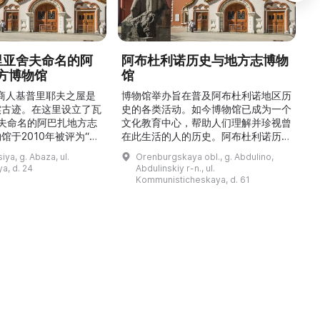
德里亚舍夫命名的阿
阿布杜利诺历史与地方志博物
方博物馆
馆
1
的商人基普里耶夫之屋是
博物馆举办旨在普及阿布杜利诺地区历
实古迹。在这里设立了瓦
史的各类活动。如今博物馆已成为一个
舍夫命名的阿巴扎地方志
文化教育中心，帮助人们理解并珍视曾
馆于2010年被评为“哈
在此生活的人的历史。阿布杜利诺历史
市级博物馆”。博物馆
与地方志博物馆于1966年在当地知名
ya, g. Abaza, ul.
Orenburgskaya obl., g. Abdulino,
及哈卡斯地区自公元前4
人士的倡议下创建。最初位于共产党街
a, d. 24
Abdulinskiy r-n., ul.
为主题，展出有箭头、刀
274号商人沃罗比约夫住宅附属建筑
Kommunisticheskaya, d. 61
质胸针、石磨等。庄园被
内。现址为共产党街61号。馆内常设
绕，院内有宽敞的谷仓和
展览包括“农民小屋”、“阿布杜利诺的
耶夫之屋是了解阿巴扎历
商人”、“战斗荣耀厅”和“阿布杜利诺：
史并度过难忘时光的绝佳场所。 ...
20世纪”。博物馆定期举办旨在推广阿
布杜利诺地区历史 ...