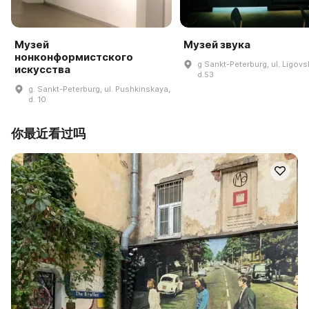
Музей
Музей звука
нонконформистского
g Sankt-Peterburg, ul. Ligovsk
искусства
d.53
g. Sankt-Peterburg, ul. Pushkinskaya,
d. 10
你最近看过吗