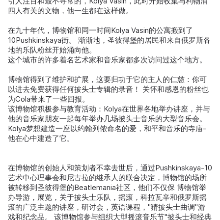
引人注目和最不寻常的，Kolya Vasin，此时开始收集与利物浦
四人有关的文物，他一生都在这样做。
在九十年代，博物馆和同一时间Kolya Vasin的公寓搬到了
10Pushkinskaya街。 渐渐地，圣彼得堡的居民和来自俄罗斯各
地的乐队粉丝开始涌向他。
这个城市的许多着名艺术家和音乐家都多次访问过这个地方。
博物馆得到了维护和扩展，这要归功于它的主人的仁慈：你可
以进去免费获得任何披头士专辑的录音！ 关怀和感恩的粉丝也
为Cola带来了一些回报。
该博物馆积极参与教育活动：Kolya在世界各地举办讲座，并与
他的音乐家朋友一起每年举办几场披头士音乐的大型音乐会。
Kolya梦想建造一座以约翰列侬命名的爱，和平和音乐的寺庙-
他在心中建造了它。
在博物馆的创始人和策划者不幸去世后，通过Pushkinskaya-10
艺术中心理事会和尼古拉的继承人的联合决定，博物馆的场所
被转移到圣彼得堡的Beatlemania社区，他们不仅保 博物馆举
办导游，展览，关于披头士乐队，摇滚，科拉瓦辛和俄罗斯摇
滚的广泛主题的讲座，研讨会，英语课程，"猜披头士曲调"游
戏和纪念品。 该博物馆参与组织大型摇滚音乐节"披头士和经典