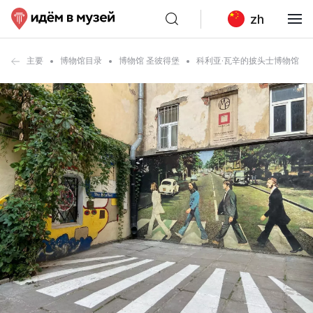
zh
主要
博物馆目录
博物馆 圣彼得堡
科利亚·瓦辛的披头士博物馆