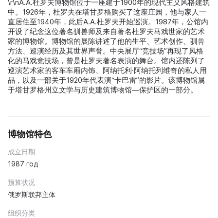
\r\nA.A.杜罗夫博物馆位于一座建于1900年的现代主义风格建筑
中。1926年，杜罗夫在塔甘罗格购买了这座庄园，他与家人一
直居住至1940年，此后A.A.杜罗夫开始巡演。1987年，公馆内
开设了纪念这位著名驯兽师及来自著名杜罗夫马戏世家的艺术
家的博物馆。博物馆的展陈讲述了他的生平、艺术创作、驯兽
方法、巡演经历及其世界声誉。中央展厅“竞技场”再现了风格
化的马戏竞技场，曾是杜罗夫著名表演的舞台。馆内还陈列了
巡演艺术家的客车车厢内饰、阿纳托利·阿纳托列维奇的私人用
品，以及一部关于1920年代表演“卡巴雷”的影片。该博物馆属
于塔甘罗格州立文学与历史建筑博物馆—保护区的一部分。
博物馆特色
成立日期
1987 год
预算状况
俄罗斯联邦主体
组织分类