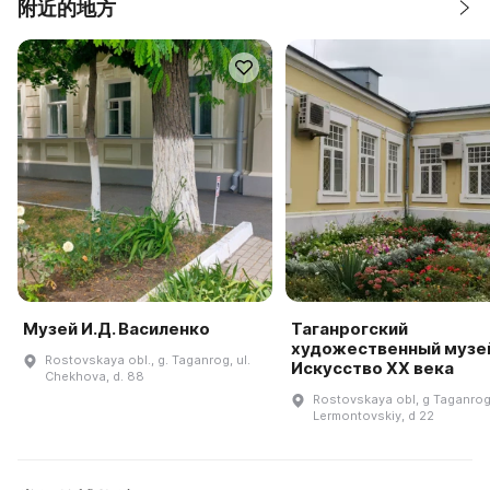
附近的地方
Музей И.Д. Василенко
Таганрогский
художественный музей
Rostovskaya obl., g. Taganrog, ul.
Искусство XX века
Chekhova, d. 88
Rostovskaya obl, g Taganrog
Lermontovskiy, d 22