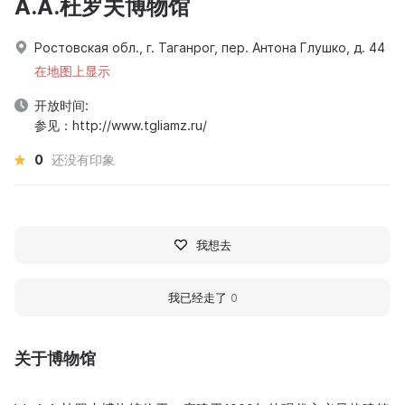
A.A.杜罗夫博物馆
Ростовская обл., г. Таганрог, пер. Антона Глушко, д. 44
在地图上显示
开放时间:
参见：http://www.tgliamz.ru/
0
还没有印象
我想去
我已经走了
0
关于博物馆