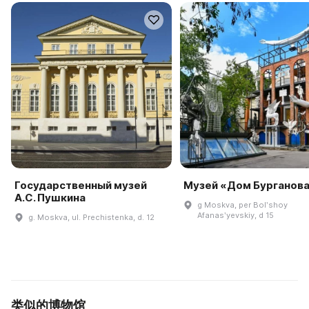
Государственный музей
Музей «Дом Бурганов
А.С. Пушкина
g Moskva, per Bolʹshoy
Afanasʹyevskiy, d 15
g. Moskva, ul. Prechistenka, d. 12
类似的博物馆