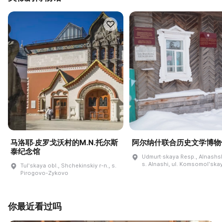
马洛耶·皮罗戈沃村的M.N.托尔斯
阿尔纳什联合历史文学博物
泰纪念馆
Udmurt·skaya Resp., Alnashski
s. Alnashi, ul. Komsomolʹskay
Tulʹskaya obl., Shchekinskiy r-n., s.
Pirogovo-Zykovo
你最近看过吗