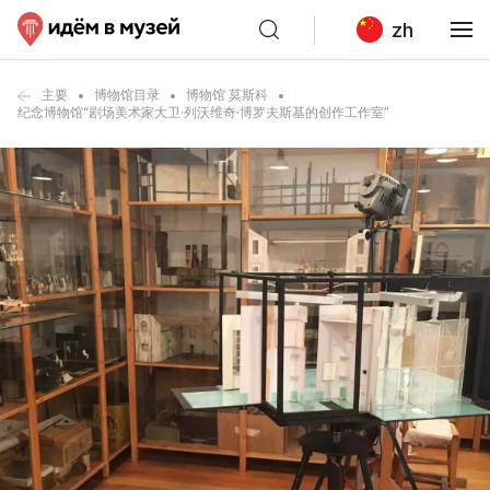
zh
主要
博物馆目录
博物馆 莫斯科
纪念博物馆“剧场美术家大卫·列沃维奇·博罗夫斯基的创作工作室”