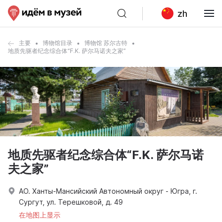
zh
主要
博物馆目录
博物馆 苏尔古特
地质先驱者纪念综合体“F.K. 萨尔马诺夫之家”
地质先驱者纪念综合体“F.K. 萨尔马诺
夫之家”
АО. Ханты-Мансийский Автономный округ - Югра, г.
Сургут, ул. Терешковой, д. 49
在地图上显示