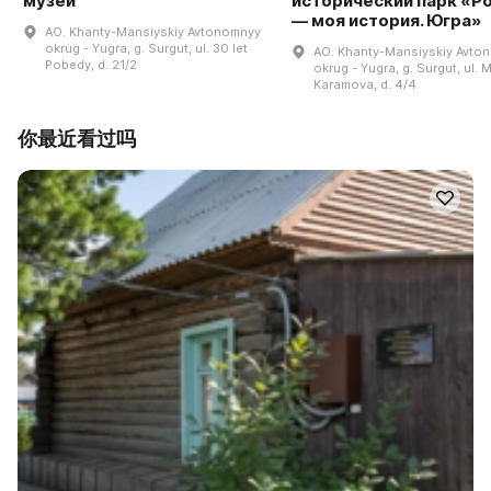
музей
исторический парк «Р
— моя история. Югра»
AO. Khanty-Mansiyskiy Avtonomnyy
okrug - Yugra, g. Surgut, ul. 30 let
AO. Khanty-Mansiyskiy Avto
Pobedy, d. 21/2
okrug - Yugra, g. Surgut, ul. M
Karamova, d. 4/4
你最近看过吗