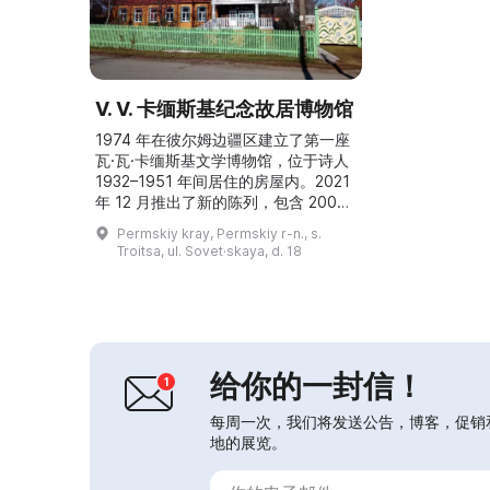
V. V. 卡缅斯基纪念故居博物馆
1974 年在彼尔姆边疆区建立了第一座
瓦·瓦·卡缅斯基文学博物馆，位于诗人
1932–1951 年间居住的房屋内。2021
年 12 月推出了新的陈列，包含 2000–
2010 年代进入博物馆馆藏的物品，以
Permskiy kray, Permskiy r-n., s.
及历史学家和语言学家的研究成果。房
Troitsa, ul. Sovet·skaya, d. 18
屋二层的诗人书房陈列了亲属照片以及
东方和高加索的纪念品。对档案材料的
研究使得一些布置细节得以澄清：例
如，书房中的托普琴（topchan，一种
长椅/床）被 194...
给你的一封信！
每周一次，我们将发送公告，博客，促销
地的展览。