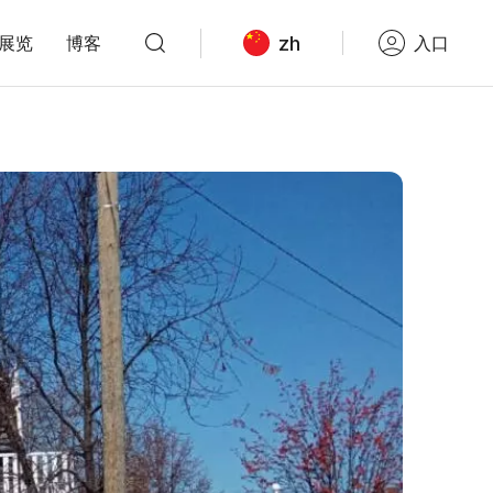
zh
展览
博客
入口