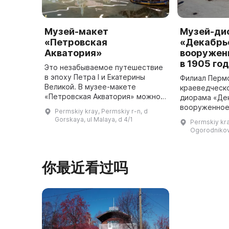
Музей-макет
Музей-ди
«Петровская
«Декабрь
Акватория»
вооружен
в 1905 го
Это незабываемое путешествие
в эпоху Петра I и Екатерины
Филиал Перм
Великой. В музее-макете
краеведческо
«Петровская Акватория» можно
диорама «Де
посетить самые важные
вооруженное
Permskiy kray, Permskiy r-n, d
достопримечательности Санкт-
году» был от
Gorskaya, ul Malaya, d 4/1
Permskiy kray
Петербурга и его пригородов в
года. Здание
Ogorodnikova
том вид ...
построено п
你最近看过吗