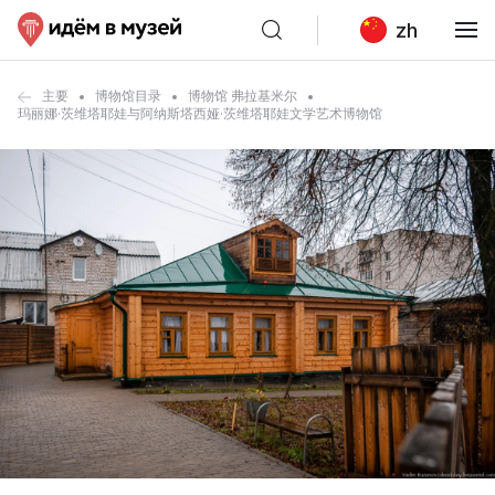
zh
主要
博物馆目录
博物馆 弗拉基米尔
玛丽娜·茨维塔耶娃与阿纳斯塔西娅·茨维塔耶娃文学艺术博物馆