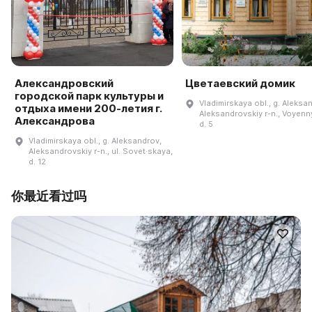
Александровский
Цветаевский домик
городской парк культуры и
Vladimirskaya obl., g. Aleksa
отдыха имени 200-летия г.
Aleksandrovskiy r-n., Voyenny
Александрова
d. 5
Vladimirskaya obl., g. Aleksandrov,
Aleksandrovskiy r-n., ul. Sovet·skaya,
d. 12
你最近看过吗