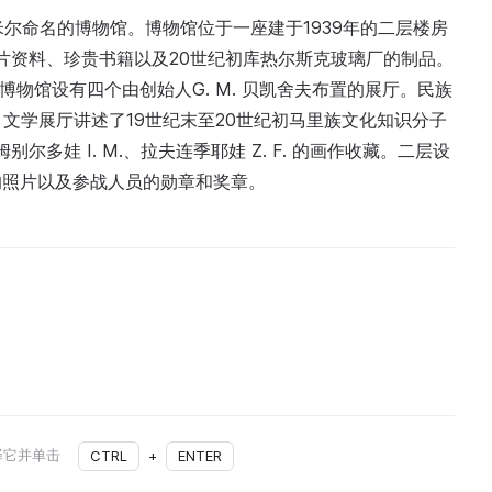
捷米尔命名的博物馆。博物馆位于一座建于1939年的二层楼房
照片资料、珍贵书籍以及20世纪初库热尔斯克玻璃厂的制品。
博物馆设有四个由创始人G. M. 贝凯舍夫布置的展厅。民族
文学展厅讲述了19世纪末至20世纪初马里族文化知识分子
尔多娃 I. M.、拉夫连季耶娃 Z. F. 的画作收藏。二层设
的照片以及参战人员的勋章和奖章。
择它并单击
CTRL
+
ENTER