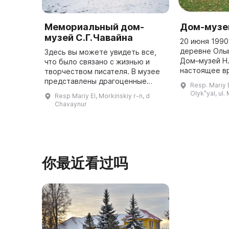
Мемориальный дом-
Дом-музей
музей С.Г.Чавайна
20 июня 1990
деревне Олы
Здесь вы можете увидеть все,
Дом–музей Н.
что было связано с жизнью и
настоящее вр
творчеством писателя. В музее
824 экспонат
представлены драгоценные
Resp. Mariy E
предмета осн
предметы и экспонаты,
Olykʺyal, ul.
Resp Mariy El, Morkinskiy r-n, d
Представлена
принадлежавшие С. Г. Чавайну, а
Chavaynur
этногр ...
также коллекции писем и других
док ...
你最近看过吗