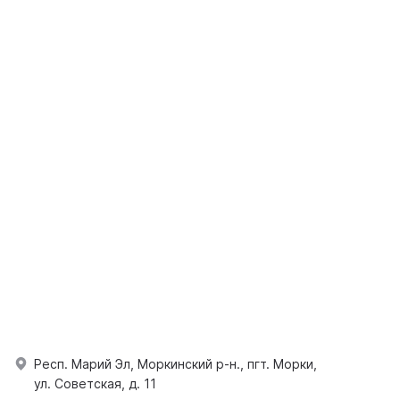
Респ. Марий Эл, Моркинский р-н., пгт. Морки,
ул. Советская, д. 11