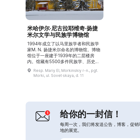
米哈伊尔·尼古拉耶维奇·扬捷
米尔文学与民族学博物馆
1994年成立了以马里族学者和民族学
家M. N. 扬捷米尔命名的博物馆。博物
馆位于一座建于1939年的二层楼房
内。馆藏有5500多件民族学、历史、
生活用品、照片资料、珍贵书籍以及
Resp. Mariy El, Morkinskiy r-n., pgt.
20世纪初库热尔斯克玻璃厂的制品。
Morki, ul. Sovet·skaya, d. 11
收藏有莫尔金地区作家和诗人的文学作
品300多册。博物馆设有四个由创始人
G. M. 贝凯舍夫布置的展厅。民族学展
厅再现了19世纪末马里族传统木屋的
室内陈设；文学展厅讲述了19世纪末
至20世纪...
给你的一封信！
每周一次，我们将发送公告，博客，促销
地的展览。