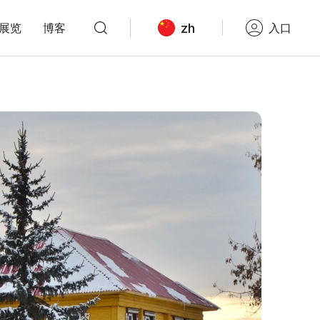
zh
展览
博客
入口