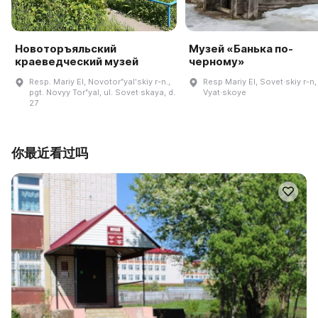
Новоторъяльский
Музей «Банька по-
краеведческий музей
черному»
Resp. Mariy El, Novotorʺyalʹskiy r-n.,
Resp Mariy El, Sovet·skiy r-n,
pgt. Novyy Torʺyal, ul. Sovet·skaya, d.
Vyat·skoye
27
你最近看过吗