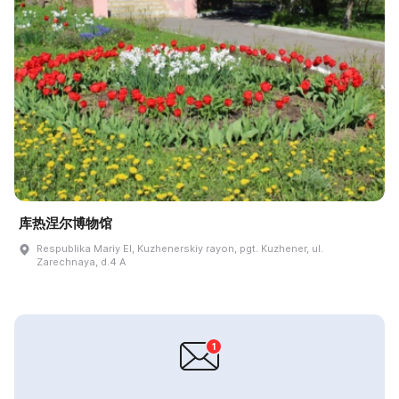
库热涅尔博物馆
Respublika Mariy El, Kuzhenerskiy rayon, pgt. Kuzhener, ul.
Zarechnaya, d.4 A