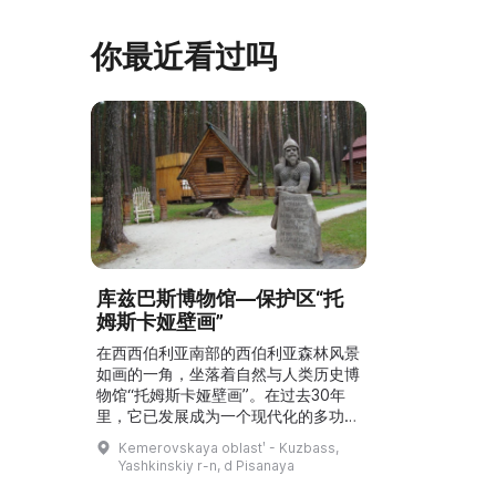
你最近看过吗
库兹巴斯博物馆—保护区“托
姆斯卡娅壁画”
在西西伯利亚南部的西伯利亚森林风景
如画的一角，坐落着自然与人类历史博
物馆“托姆斯卡娅壁画”。在过去30年
里，它已发展成为一个现代化的多功能
文化综合体，集博物馆特色、科研与文
Kemerovskaya oblastʹ - Kuzbass,
化普及活动于一体，是库兹巴斯的骄
Yashkinskiy r-n, d Pisanaya
傲。博物馆的核心是古老的圣地“托姆