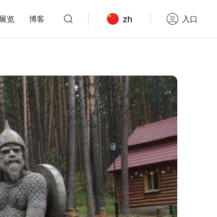
zh
展览
博客
入口