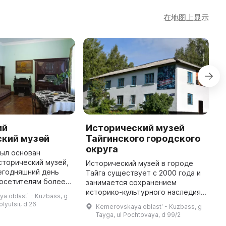
在地图上显示
ий
Исторический музей
Г
ский музей
Тайгинского городского
В
округа
был основан
И
сторический музей,
н
Исторический музей в городе
егодняшний день
ч
Тайга существует с 2000 года и
посетителям более
р
занимается сохранением
понатов. В музее
в
историко-культурного наследия
a oblastʹ - Kuzbass, g
тическая
1
города. Основными видами
olyutsii, d 26
Kemerovskaya oblastʹ - Kuzbass, g
кспонаты Великой
п
деятельности музея являются
Tayga, ul Pochtovaya, d 99/2
хранение, учет и научная