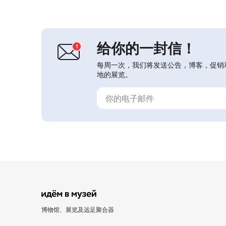
斯卡娅壁画”，其中保存着280多幅可
追溯到新石器时代晚期（公元前3—4
千年）的图画。博物馆设有露天综合展
示区，可了解西伯利亚各民族的古代风
俗与传统，以及库兹巴斯的...
给你的一封信！
每周一次，我们将发送公告，博客，促销
地的展览。
博物馆、展览及远足聚合器