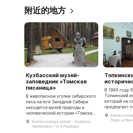
附近的地方
Кузбасский музей-
Топкинск
заповедник «Томская
историче
писаница»
В 1980 году 
Топкинский и
В живописном уголке сибирского
который на с
леса на юге Западной Сибири
предлагает 
находится музей природы и
14 тысяч экс
человеческой истории «Томская
Kemerovskay
есть нумизма
Писаница». За последние 30 лет
Topki, ul Rev
Kemerovskaya oblastʹ - Kuzbass,
коллекция, э
он превратился в современный
Yashkinskiy r-n, d Pisanaya
Отечестве ...
многопрофильный культурны ...