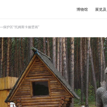
博物馆
展览及
—保护区“托姆斯卡娅壁画”