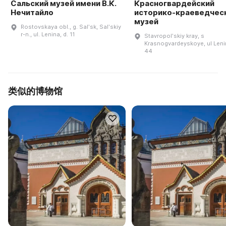
Сальский музей имени В.К.
Красногвардейский
Нечитайло
историко-краеведчес
музей
Rostovskaya obl., g. Salʹsk, Salʹskiy
r-n., ul. Lenina, d. 11
Stavropolʹskiy kray, s
Krasnogvardeyskoye, ul Leni
44
类似的博物馆