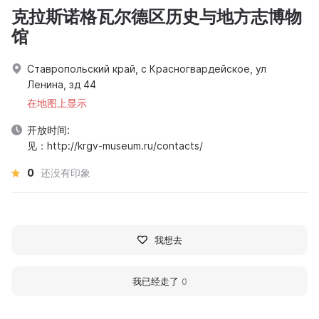
克拉斯诺格瓦尔德区历史与地方志博物
馆
Ставропольский край, с Красногвардейское, ул
Ленина, зд 44
在地图上显示
开放时间:
见：http://krgv-museum.ru/contacts/
0
还没有印象
我想去
我已经走了
0