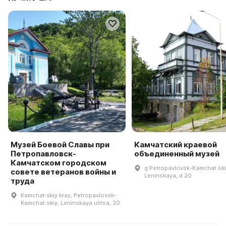
Музей Боевой Славы при
Камчатский краевой
Петропавловск-
объединенный музей
Камчатском городском
g Petropavlovsk-Kamchat·skiy
совете ветеранов войны и
Leninskaya, d 20
труда
Kamchat·skiy kray, Petropavlovsk-
Kamchat·skiy, Leninskaya ulitsa, 20