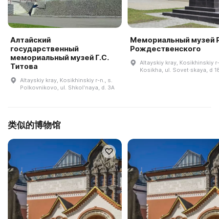
Алтайский
Мемориальный музей Р
государственный
Рождественского
мемориальный музей Г.С.
Altayskiy kray, Kosikhinskiy r-
Титова
Kosikha, ul. Sovet·skaya, d 1
Altayskiy kray, Kosikhinskiy r-n., s.
Polkovnikovo, ul. Shkolʹnaya, d. 3A
类似的博物馆