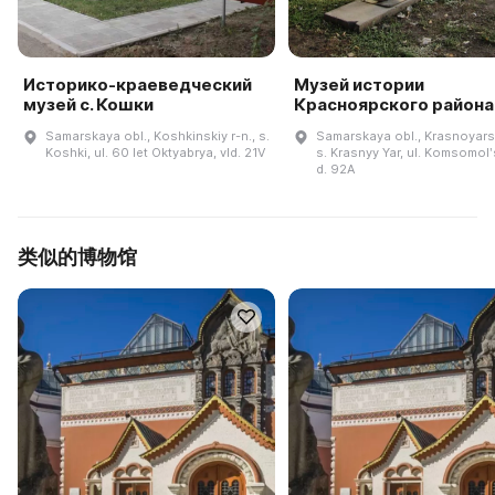
Историко-краеведческий
Музей истории
музей с. Кошки
Красноярского района
Samarskaya obl., Koshkinskiy r-n., s.
Samarskaya obl., Krasnoyarsk
Koshki, ul. 60 let Oktyabrya, vld. 21V
s. Krasnyy Yar, ul. Komsomol
d. 92A
类似的博物馆