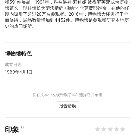
和591件展品。1991年，科兹洛娃·莉迪娅·彼得罗芙娜成为博物
馆馆长。现任馆长为萨沃斯廷·根纳季·季莫费耶维奇，在他的任
期内吸引了超过20万名参观者。2016年，博物馆大楼进行了全
面修缮，展品数量增加到4452件。博物馆是参观和研究本地历
史的热门场所。
博物馆特色
成立日期
1989年4月1日
你在文本中发现错误了吗? 选择它并单击
报告错误
0
印象