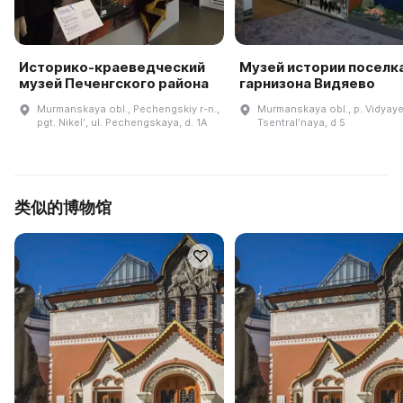
Историко-краеведческий
Музей истории поселка
музей Печенгского района
гарнизона Видяево
Murmanskaya obl., Pechengskiy r-n.,
Murmanskaya obl., p. Vidyaye
pgt. Nikelʹ, ul. Pechengskaya, d. 1A
Tsentralʹnaya, d 5
类似的博物馆