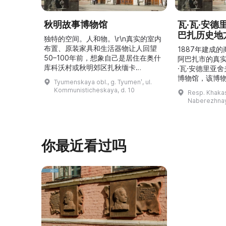
秋明故事博物馆
瓦·瓦·安
巴扎历史地
独特的空间。人和物。\r\n真实的室内
布置、原装家具和生活器物让人回望
1887年建成
50–100年前，想象自己是居住在奥什
阿巴扎市的真
库科沃村或秋明郊区扎秋缅卡
·瓦·安德里亚
（Затюменка）的一座小木屋的居
博物馆，该博物
Tyumenskaya obl., g. Tyumenʹ, ul.
民。\r\n\r\n博物馆的展览再现了我曾
卡斯共和国最佳
Kommunisticheskaya, d. 10
Resp. Khakasi
祖母安娜·科尔尼洛夫娜·奥什库科娃
的陈列以城市
Naberezhnay
（Анна Корниловна Ошкукова）一
–3世纪的历史
家的日常生活场景——她是一位“世代
具、青铜与银
为农”的农妇，其祖先在16世纪末是最
坚固的砖墙环
早从北德维纳（Северна ...
马厩。基普里
你最近看过吗