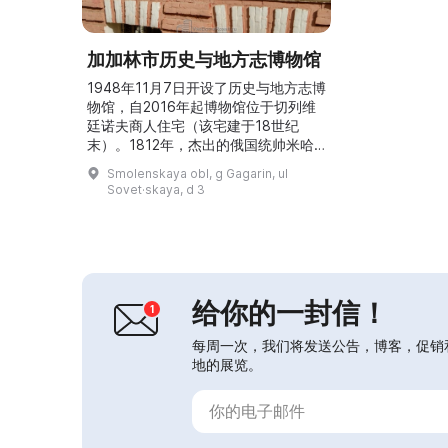
加加林市历史与地方志博物馆
1948年11月7日开设了历史与地方志博
物馆，自2016年起博物馆位于切列维
廷诺夫商人住宅（该宅建于18世纪
末）。1812年，杰出的俄国统帅米哈
伊尔·库图佐夫曾在此短暂停留。1946
Smolenskaya obl, g Gagarin, ul
—1947年间，未来的宇航员尤里·加加
Sovet·skaya, d 3
林也曾在这里学习。建筑外悬挂着两块
纪念牌匾。博物馆展出多个常设展览，
包括“加加林区的动植物”、“我怀着激
动凝视岁月深处……”、“革命与变革的
世纪”、“卫国战争时期的加加林区”以
及“...
给你的一封信！
每周一次，我们将发送公告，博客，促销
地的展览。