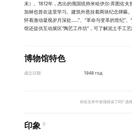
末）。1812年，杰出的俄国统帅米哈伊尔·库图佐夫曾
加林也曾在这里学习。建筑外悬挂着两块纪念牌匾。
怀着激动凝视岁月深处……”、“革命与变革的世纪”、
馆还提供互动展区“陶艺工作坊”，可了解泥土手工
博物馆特色
成立日期
1948 год
你在文本中发现错误了吗? 选
印象
0