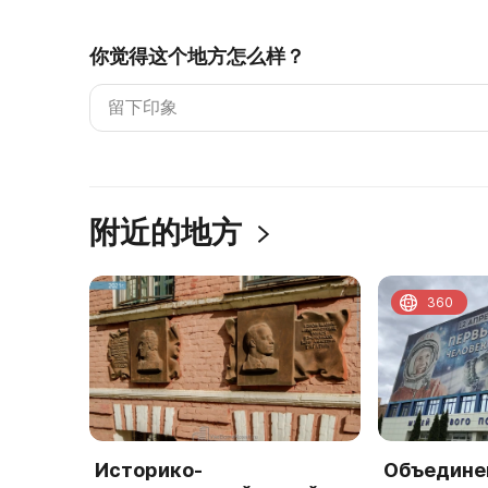
你觉得这个地方怎么样？
附近的地方
360
Историко-
Объедине