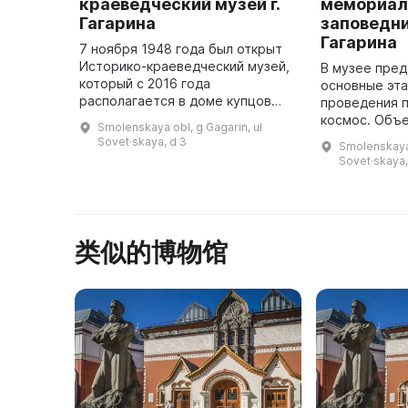
краеведческий музей г.
мемориал
Гагарина
заповедни
Гагарина
7 ноября 1948 года был открыт
Историко-краеведческий музей,
В музее пред
который с 2016 года
основные эта
располагается в доме купцов
проведения п
Церевитиновых, построенном в
космос. Объ
Smolenskaya obl, g Gagarin, ul
конце XVIII века. В этом доме в
мемориальны
Sovet·skaya, d 3
Smolenskaya 
1812 году временно
Ю. А. Гагарин
Sovet·skaya,
останавливал ...
место памяти
类似的博物馆