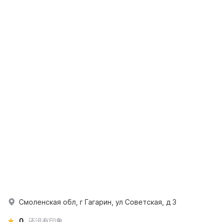
Смоленская обл, г Гагарин, ул Советская, д 3
0
还没有印象