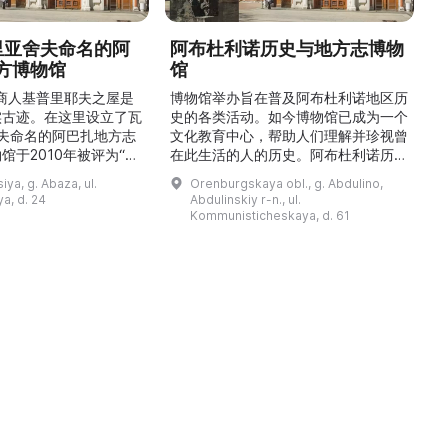
德里亚舍夫命名的阿
阿布杜利诺历史与地方志博物
方博物馆
馆
1
的商人基普里耶夫之屋是
博物馆举办旨在普及阿布杜利诺地区历
实古迹。在这里设立了瓦
史的各类活动。如今博物馆已成为一个
舍夫命名的阿巴扎地方志
文化教育中心，帮助人们理解并珍视曾
馆于2010年被评为“哈
在此生活的人的历史。阿布杜利诺历史
市级博物馆”。博物馆
与地方志博物馆于1966年在当地知名
ya, g. Abaza, ul.
Orenburgskaya obl., g. Abdulino,
及哈卡斯地区自公元前4
人士的倡议下创建。最初位于共产党街
a, d. 24
Abdulinskiy r-n., ul.
为主题，展出有箭头、刀
274号商人沃罗比约夫住宅附属建筑
Kommunisticheskaya, d. 61
质胸针、石磨等。庄园被
内。现址为共产党街61号。馆内常设
绕，院内有宽敞的谷仓和
展览包括“农民小屋”、“阿布杜利诺的
耶夫之屋是了解阿巴扎历
商人”、“战斗荣耀厅”和“阿布杜利诺：
史并度过难忘时光的绝佳场所。 ...
20世纪”。博物馆定期举办旨在推广阿
布杜利诺地区历史 ...