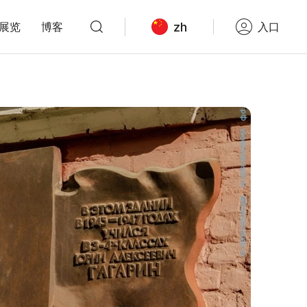
zh
展览
博客
入口