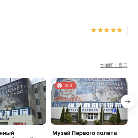
在地图上显示
360
нный
Музей Первого полета
Д