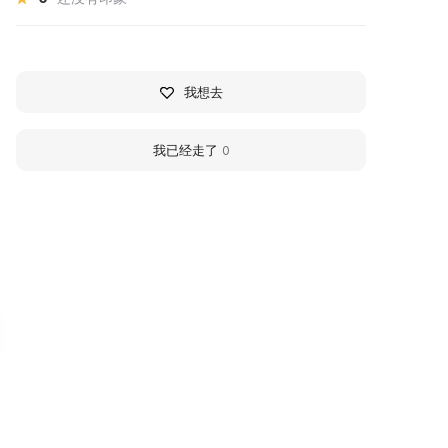
我想去
我已经走了
0
360
ом-музей родителей
House of Cosmonaut