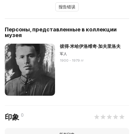
报告错误
Персоны, представленные в коллекции
музея
彼得·米哈伊洛维奇·加夫里洛夫
军人
1900 - 1979 гг
0
印象