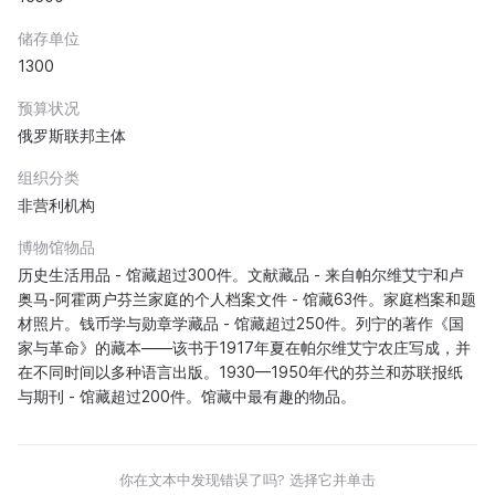
储存单位
1300
预算状况
俄罗斯联邦主体
组织分类
非营利机构
博物馆物品
历史生活用品 - 馆藏超过300件。文献藏品 - 来自帕尔维艾宁和卢
奥马-阿霍两户芬兰家庭的个人档案文件 - 馆藏63件。家庭档案和题
材照片。钱币学与勋章学藏品 - 馆藏超过250件。列宁的著作《国
家与革命》的藏本——该书于1917年夏在帕尔维艾宁农庄写成，并
在不同时间以多种语言出版。1930—1950年代的芬兰和苏联报纸
与期刊 - 馆藏超过200件。馆藏中最有趣的物品。
你在文本中发现错误了吗? 选择它并单击