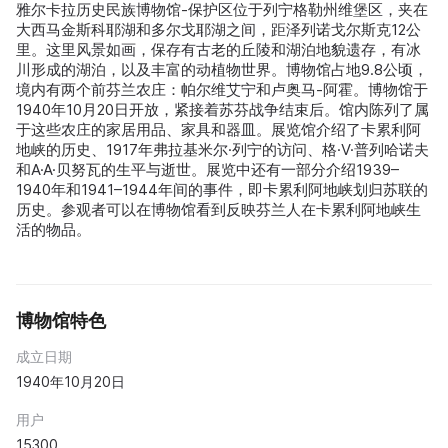
雅尔卡拉历史民族博物馆-保护区位于列宁格勒州维堡区，夹在
大西马金斯科耶湖和多尔戈耶湖之间，距泽列诺戈尔斯克12公
里。这里风景如画，保存有古老的丘陵和湖泊地貌遗存，有冰
川形成的湖泊，以及丰富的动植物世界。博物馆占地9.8公顷，
境内有两个前芬兰农庄：帕尔维艾宁和卢奥马-阿霍。博物馆于
1940年10月20日开放，紧接着苏芬战争结束后。馆内陈列了属
于这些农庄的家居用品、家具和器皿。展览馆介绍了卡累利阿
地峡的历史、1917年弗拉基米尔·列宁的访问、格·V·普列哈诺夫
和A·A·贝努瓦的生平与逝世。展览中还有一部分介绍1939–
1940年和1941–1944年间的事件，即卡累利阿地峡划归苏联的
历史。参观者可以在博物馆看到反映芬兰人在卡累利阿地峡生
活的物品。
博物馆特色
成立日期
1940年10月20日
用户
15300