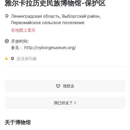
雅尔卡拉历史民族博物馆-保护区
Ленинградская область, Выборгский район,
Первомайское сельское поселение
在地图上显示
开放时间:
参见： http://vyborgmuseum.org/
0
还没有印象
我想去
我已经走了
0
关于博物馆