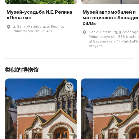
Музей-усадьба И.Е. Репина
Музей автомобилей и
«Пенаты»
мотоциклов «Лошади
сила»
g. Sankt-Peterburg, p. Repino,
Primorskoye sh., d. 411
Sankt-Peterburg, g.Zelenogo
Primorskoye sh., 536 (tochne
ul.Gavannaya, d.1). Park kulʹtu
otdykha.
类似的博物馆