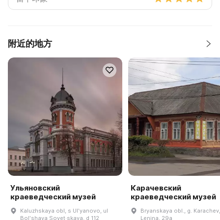
附近的地方
Ульяновский
Карачевский
краеведческий музей
краеведческий музей
Kaluzhskaya obl, s Ulʹyanovo, ul
Bryanskaya obl., g. Karachev,
Bolʹshaya Sovet·skaya, d 112
Lenina, 29a