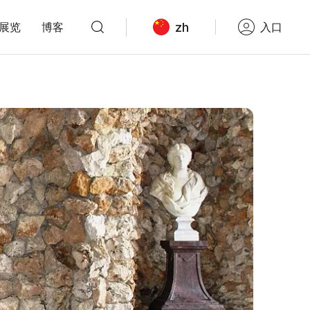
zh
展览
博客
入口