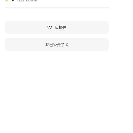
我想去
我已经走了
0
узей «Императорские
Marly Palace