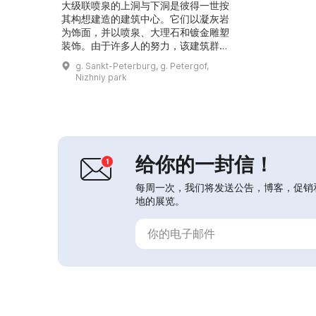
大级联喷泉的上洞与下洞是彼得一世按
其构想建造的建筑中心。它们以凝灰岩
为饰面，并以喷泉、大理石和镀金雕塑
装饰。由于许多人的努力，该建筑群至
今仍保持为完整的建筑构图，具有精美
g. Sankt-Peterburg, g. Petergof,
的艺术装饰。从上洞通往下洞时，可以
Nizhniy park
看到彼得时代的原砖砌体、将水引向喷
泉的管道，以及喷泉水道的布局——这
是18—19世纪水利工程艺术的真实见
证。洞内有一场展览，介绍了过去喷泉
工匠的工作、制作管道所用的材料，以
及喷泉雕塑装饰的真实细节...
给你的一封信！
每周一次，我们将发送公告，博客，促销
地的展览。