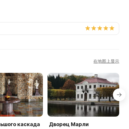
在地图上显示
льшого каскада
Дворец Марли
М