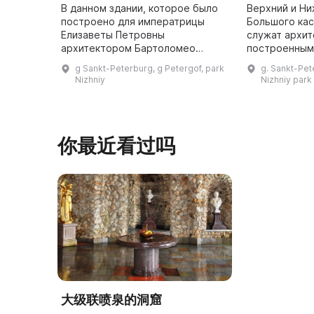
В данном здании, которое было
Верхний и Ни
построено для императрицы
Большого ка
Елизаветы Петровны
служат архи
архитектором Бартоломео
построенным 
Растрелли, имя получило
Они облицова
g Sankt-Peterburg, g Petergof, park
g. Sankt-Pet
позднее - «Екатерининский», в
украшены фо
Nizhniy
Nizhniy park
честь Екатерины II, которая
пришла на престол п ...
你最近看过吗
大级联喷泉的洞窟