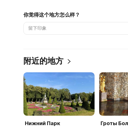
你觉得这个地方怎么样？
附近的地方
Нижний Парк
Гроты Бо