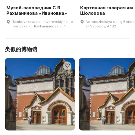
Музей-заповедник С.В.
Картинная галерея им. П
Рахманинова «Ивановка»
Шолохова
Tambovskaya obl., Uvarovskiy r-n., d.
Voronezhskaya obl, g Boriso
Ivanovka, ul. Rakhmaninova, d. 1
ul Svobody, d 162
类似的博物馆