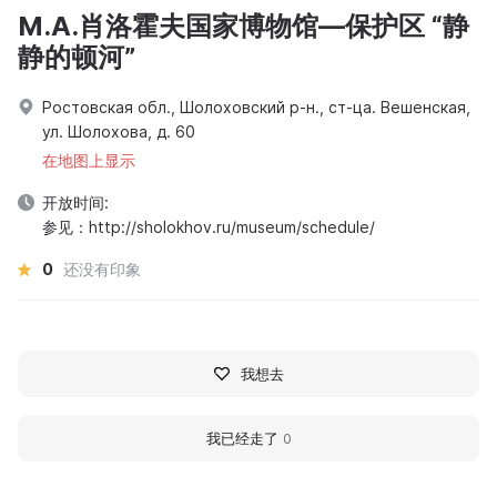
M.A.肖洛霍夫国家博物馆—保护区 “静
静的顿河”
Ростовская обл., Шолоховский р-н., ст-ца. Вешенская,
ул. Шолохова, д. 60
在地图上显示
开放时间:
参见：http://sholokhov.ru/museum/schedule/
0
还没有印象
我想去
我已经走了
0