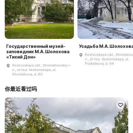
Государственный музей-
Усадьба М.А. Шолохов
заповедник М.А. Шолохова
Rostovskaya obl., Sholokhov
«Тихий Дон»
n., st-tsa. Veshenskaya, ul.
Podtelkova, d. 94
Rostovskaya obl., Sholokhovskiy r-
n., st-tsa. Veshenskaya, ul.
Sholokhova, d. 60
你最近看过吗