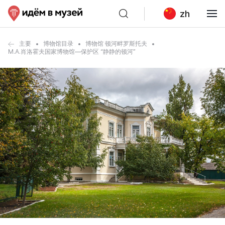
zh
主要
博物馆目录
博物馆 顿河畔罗斯托夫
M.A.肖洛霍夫国家博物馆—保护区 “静静的顿河”