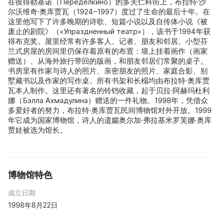
在彼得勒基诺（Переделкино）的多夫仁科街上，布拉特·沙
尔沃维奇·奥库贾瓦（1924–1997）度过了生命的最后十年。在
这里他写下了许多晚期的诗歌、短篇小说以及自传体小说《被
废止的剧院》（«Упраздненный театр»），该书于1994年获
得布克奖。屋里经常有许多客人、记者、朋友和邻居。小型芬
兰式房屋的房间里仍保存着原有的布置：墙上挂着画作（画家
赠送）、从海外旅行带回的版画，和朋友邻居们常聚的桌子。
书房里有作家与诗人的照片、亲密朋友的照片、家庭合影、别
墅藏书以及作家的写作桌。所有书架和长榻均由布拉特·奥库贾
瓦本人制作。这里还有著名的铃铛收藏，起于贝拉·阿赫玛杜利
娜（Бэлла Ахмадулина）赠送的一件礼物。1998年，凭借众
多爱好者的努力，布拉特·奥库贾瓦民间博物馆对外开放。1999
年它成为国家博物馆，诗人的遗孀奥尔加·弗拉基米罗芙娜·奥库
贾娃被选为馆长。
博物馆特色
成立日期
1998年8月22日