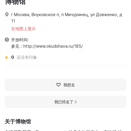
博物馆
г Москва, Внуковское п, п Мичуринец, ул Довженко, д
11
在地图上显示
开放时间:
参见：http://www.okudshava.ru/185/
0
还没有印象
我想去
我已经走了
0
关于博物馆