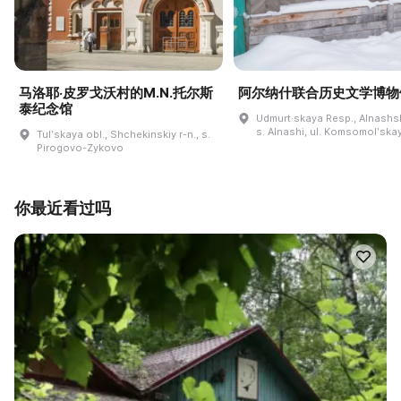
马洛耶·皮罗戈沃村的M.N.托尔斯
阿尔纳什联合历史文学博物
泰纪念馆
Udmurt·skaya Resp., Alnashski
s. Alnashi, ul. Komsomolʹskay
Tulʹskaya obl., Shchekinskiy r-n., s.
Pirogovo-Zykovo
你最近看过吗