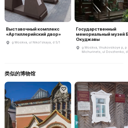
Выставочный комплекс
Государственный
«Артиллерийский двор»
мемориальный музей Б
Окуджавы
g Moskva, ul Nikolʹskaya, d 5/1
g Moskva, Vnukovskoye p, p
Michurinets, ul Dovzhenko, d
类似的博物馆