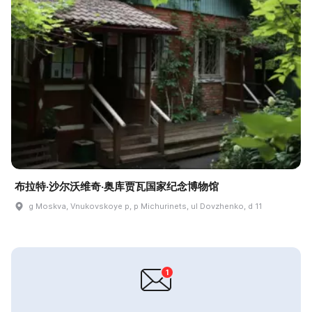
布拉特·沙尔沃维奇·奥库贾瓦国家纪念博物馆
g Moskva, Vnukovskoye p, p Michurinets, ul Dovzhenko, d 11