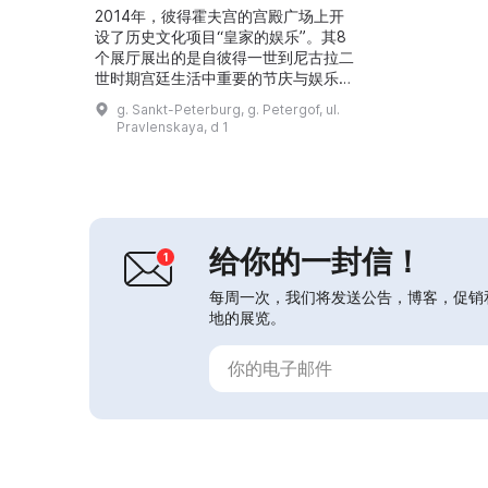
2014年，彼得霍夫宫的宫殿广场上开
设了历史文化项目“皇家的娱乐”。其8
个展厅展出的是自彼得一世到尼古拉二
世时期宫廷生活中重要的节庆与娱乐活
动。这是彼得霍夫国家博物馆（ГМЗ
g. Sankt-Peterburg, g. Petergof, ul.
“彼得霍夫”）的第一个同时使用博物馆
Pravlenskaya, d 1
藏品与多媒体技术的项目。在博物馆里
可以看到正在工作的彼得一世、18世
纪的剧院、下公园的缩景、皇室磨坊、
办事小屋以及带灯光效果的彼得霍夫庆
典。在最后的展厅陈列着不同时代皇室
家庭的玩具与娱乐器...
给你的一封信！
每周一次，我们将发送公告，博客，促销
地的展览。