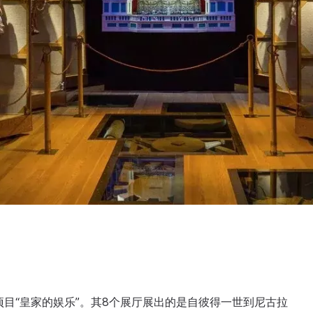
项目“皇家的娱乐”。其8个展厅展出的是自彼得一世到尼古拉