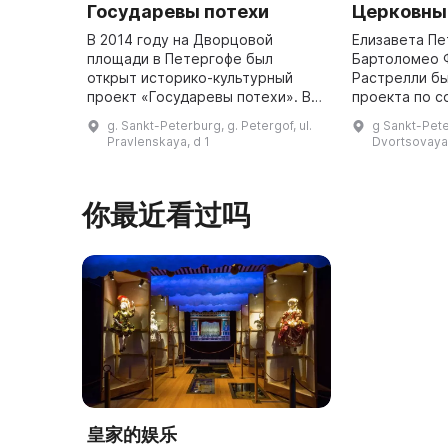
Государевы потехи
Церковны
В 2014 году на Дворцовой
Елизавета Пе
площади в Петергофе был
Бартоломео 
открыт историко-культурный
Растрелли б
проект «Государевы потехи». В
проекта по 
его 8 залах представлены
Придворной ц
g. Sankt-Peterburg, g. Petergof, ul.
g Sankt-Pete
праздники и развлечения,
была освящен
Pravlenskaya, d 1
Dvortsovay
которые были важной частью
года и наход
придворной жизни ...
你最近看过吗
皇家的娱乐