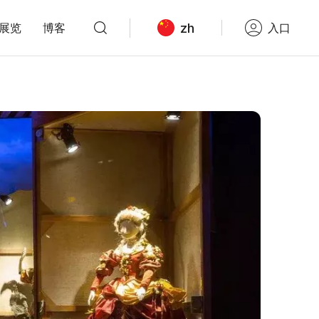
zh
展览
博客
入口