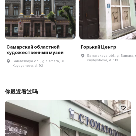
Самарский областной
Горький Центр
художественный музей
Samarskaya obl., g. Samara, u
Kuybysheva, d. 113
Samarskaya obl., g. Samara, ul.
Kuybysheva, d. 92
你最近看过吗