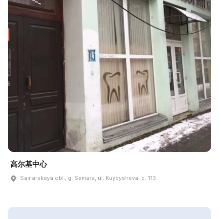
高尔基中心
Samarskaya obl., g. Samara, ul. Kuybysheva, d. 113