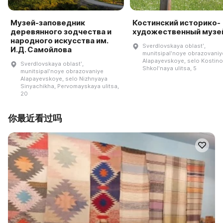
Музей-заповедник
Костинский историко-
деревянного зодчества и
художественный музе
народного искусства им.
Sverdlovskaya oblastʹ,
И.Д. Самойлова
munitsipalʹnoye obrazovaniy
Alapayevskoye, selo Kostino
Sverdlovskaya oblastʹ,
Shkolʹnaya ulitsa, 5
munitsipalʹnoye obrazovaniye
Alapayevskoye, selo Nizhnyaya
Sinyachikha, Pervomayskaya ulitsa,
20
你最近看过吗