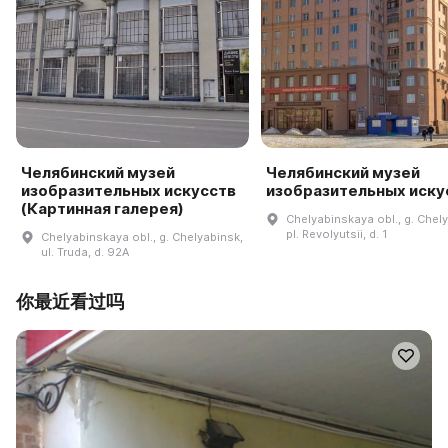
Челябинский музей
Челябинский музей
изобразительных искусств
изобразительных иску
(Картинная галерея)
Chelyabinskaya obl., g. Chel
pl. Revolyutsii, d. 1
Chelyabinskaya obl., g. Chelyabinsk,
ul. Truda, d. 92A
你最近看过吗