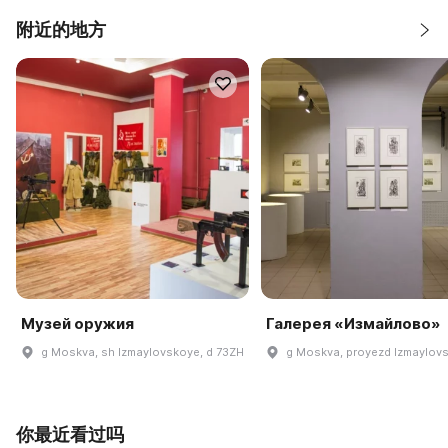
附近的地方
Музей оружия
Галерея «Измайлово»
g Moskva, sh Izmaylovskoye, d 73ZH
g Moskva, proyezd Izmaylovsk
你最近看过吗