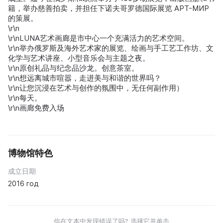
籍，举办慈善拍卖，并担任下诺夫哥罗德国际展览 АРТ-МИР
的策展。
\r\n
\r\nLUNA艺术画廊是市中心一个充满活力的艺术空间。
\r\n举办俄罗斯及海外艺术家的展览、绘画与手工艺工作坊、文
化学与艺术讲座、小型音乐会与主题之夜。
\r\n原创礼品与纪念品沙龙。创意茶室。
\r\n想远离城市喧嚣，走进美与和谐的世界吗？
\r\n让您沉浸在艺术与创作的氛围中，无任何副作用）
\r\n每天。
\r\n画廊免费入场
博物馆特色
成立日期
2016 год
你在文本中发现错误了吗? 选择它并单击