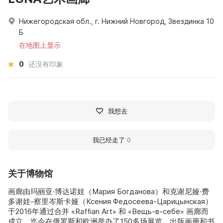
Нижегородская обл., г. Нижний Новгород, Звездинка 10
Б
在地图上显示
0
还没有印象
我想去
我已经走了
0
关于博物馆
画廊由玛丽亚·博达诺娃（Мария Богданова）和克谢尼娅·费
多谢娃-察里岑斯卡娅（Ксения Федосеева-Царицынская）
于2016年通过合并 «Raffian Art» 和 «Вещь-в-себе» 画廊而
成立。迄今在俄罗斯和欧洲举办了150多场展览，出版画册和书