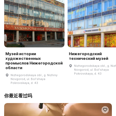
Музей истории
Нижегородский
художественных
технический музей
промыслов Нижегородской
Nizhegorodskaya obl., g. Niz
области
Novgorod, ul. Bolʹshaya
Pokrovskaya, d. 43
Nizhegorodskaya obl., g. Nizhniy
Novgorod, ul. Bolʹshaya
Pokrovskaya, d. 43
你最近看过吗