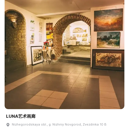
LUNA艺术画廊
Nizhegorodskaya obl., g. Nizhniy Novgorod, Zvezdinka 10 B