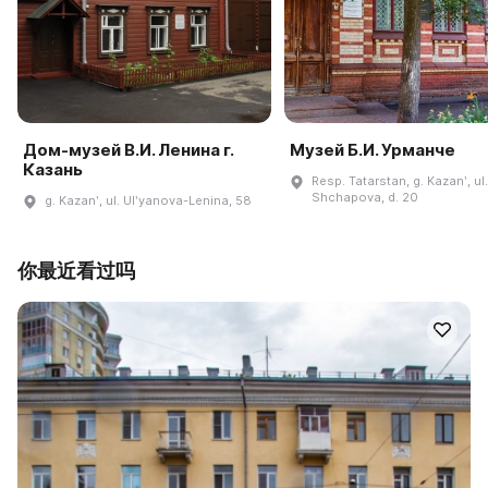
Дом-музей В.И. Ленина г.
Музей Б.И. Урманче
Казань
Resp. Tatarstan, g. Kazanʹ, ul.
Shchapova, d. 20
g. Kazanʹ, ul. Ulʹyanova-Lenina, 58
你最近看过吗