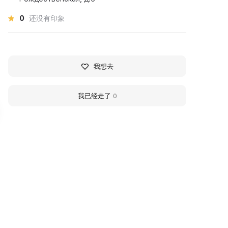
0
还没有印象
我想去
我已经走了
0
алерея Art Future
Art Future Gallery in
allery в Нижнем
Nizhny Novgorod
овгороде
FUTUROFUTURO Gallery is a
independent contemporary a
алерея FUTUROFUTURO —
gallery in Nizhny Novgorod. It
езависимая галерея
located in the historic city c
овременного искусства
on the second floor of the f
ижнего Новгорода.