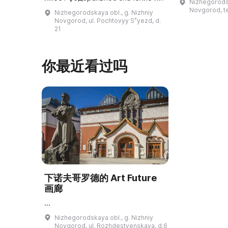
Nizhegorodsk
градостроит
связано с детством писателя, а
Novgorod, ter
Nizhegorodskaya obl., g. Nizhniy
мероприятий
также является местом
Novgorod, ul. Pochtovyy Sʺyezd, d.
действия автобиографической
21
повес ...
你最近看过吗
下诺夫哥罗德的 Art Future
画廊
...
Nizhegorodskaya obl., g. Nizhniy
Novgorod, ul. Rozhdestvenskaya, d.6