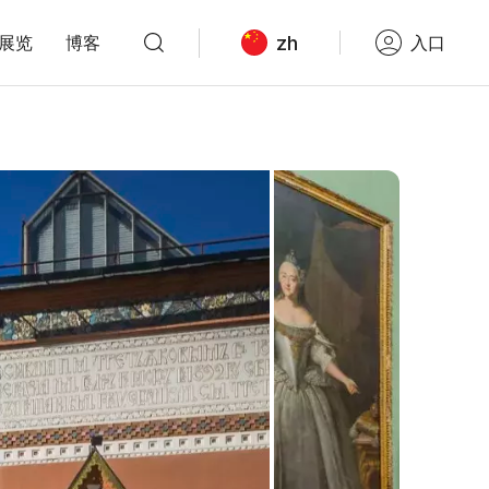
zh
展览
博客
入口