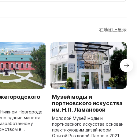
在地图上显示
жегородского
Музей моды и
Г
портновского искусства
G
им. Н.П. Ламановой
Н
в Нижнем Новгороде
ено здание манежа
Молодой Музей моды и
Г
разработанному
портновского искусства основан
н
омством в
практикующим дизайнером
с
 с планом
Ольгой Рыхловой-Парле в 2021
Н