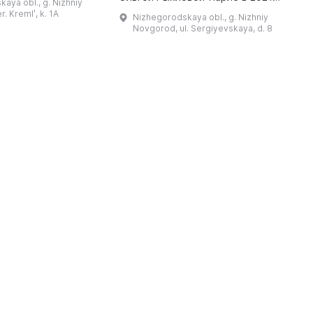
aya obl., g. Nizhniy
ельных
году. Познакомившись с
Р
. Kremlʹ, k. 1A
Nizhegorodskaya obl., g. Nizhniy
, утвержденным
творчеством Надежды
ц
Novgorod, ul. Sergiyevskaya, d. 8
императором Николаем I. Эт ...
Ламановой, она была поражена
з
талантом и судьбой этой ...