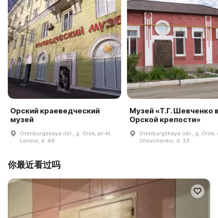
Орский краеведческий
Музей «Т.Г. Шевченко 
музей
Орской крепости»
Orenburgskaya obl., g. Orsk, pr-kt.
Orenburgskaya obl., g. Orsk, 
Lenina, d. 46
Shevchenko, d. 33
你最近看过吗