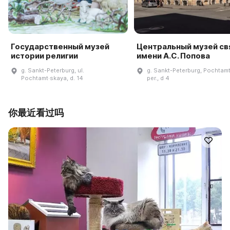
Государственный музей
Центральный музей св
истории религии
имени А.С. Попова
g. Sankt-Peterburg, ul.
g. Sankt-Peterburg, Pochtamt
Pochtamt·skaya, d. 14
per., d 4
你最近看过吗