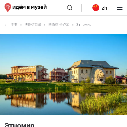
zh
主要
博物馆目录
博物馆 卡卢加
Этномир
Этномир