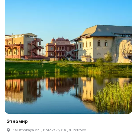
Этномир
Kaluzhskaya obl., Borovskiy r-n., d. Petrovo