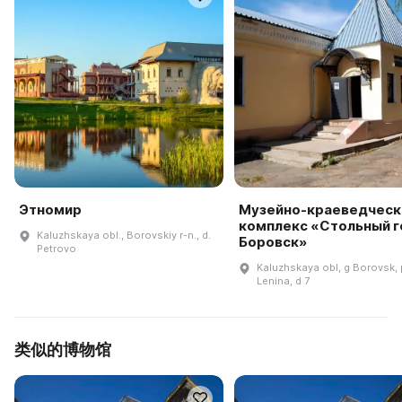
Этномир
Музейно-краеведческ
комплекс «Стольный 
Kaluzhskaya obl., Borovskiy r-n., d.
Боровск»
Petrovo
Kaluzhskaya obl, g Borovsk, 
Lenina, d 7
类似的博物馆