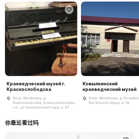
Краеведческий музей г.
Ковылкинский
Краснослободска
краеведческий музей
Resp. Mordoviya, g.
Resp. Mordoviya, g. Kovylkino
Krasnoslobodsk, Krasnoslobodskiy
Bolʹshevist·skaya, d. 19
r-n., ul. Internatsionalʹnaya, d. 67
你最近看过吗