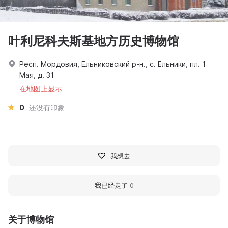
叶利尼科夫斯基地方历史博物馆
Респ. Мордовия, Ельниковский р-н., с. Ельники, пл. 1
Мая, д. 31
在地图上显示
0
还没有印象
我想去
我已经走了
0
关于博物馆