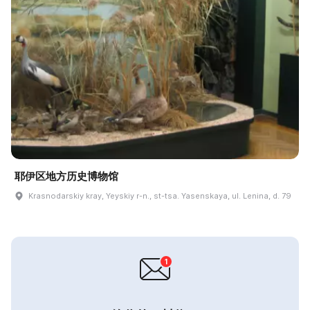
耶伊区地方历史博物馆
Krasnodarskiy kray, Yeyskiy r-n., st-tsa. Yasenskaya, ul. Lenina, d. 79