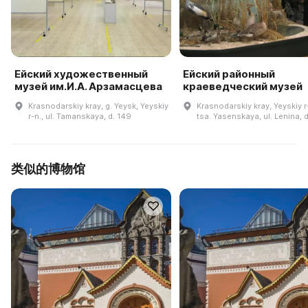
Ейский художественный
Ейский районный
музей им.И.А. Арзамасцева
краеведческий музей
Krasnodarskiy kray, g. Yeysk, Yeyskiy
Krasnodarskiy kray, Yeyskiy r-
r-n., ul. Tamanskaya, d. 149
tsa. Yasenskaya, ul. Lenina, d
类似的博物馆