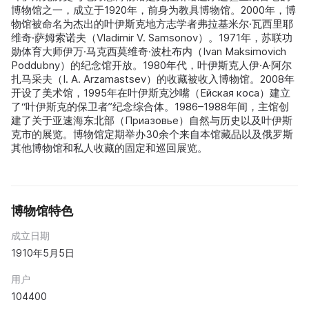
博物馆之一，成立于1920年，前身为教具博物馆。2000年，博
物馆被命名为杰出的叶伊斯克地方志学者弗拉基米尔·瓦西里耶
维奇·萨姆索诺夫（Vladimir V. Samsonov）。1971年，苏联功
勋体育大师伊万·马克西莫维奇·波杜布内（Ivan Maksimovich
Poddubny）的纪念馆开放。1980年代，叶伊斯克人伊·A·阿尔
扎马采夫（I. A. Arzamastsev）的收藏被收入博物馆。2008年
开设了美术馆，1995年在叶伊斯克沙嘴（Ейская коса）建立
了“叶伊斯克的保卫者”纪念综合体。1986–1988年间，主馆创
建了关于亚速海东北部（Приазовье）自然与历史以及叶伊斯
克市的展览。博物馆定期举办30余个来自本馆藏品以及俄罗斯
其他博物馆和私人收藏的固定和巡回展览。
博物馆特色
成立日期
1910年5月5日
用户
104400