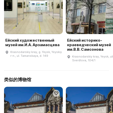
Ейский художественный
Ейский историко-
музей им.И.А. Арзамасцева
краеведческий музей
им.В.В. Самсонова
Krasnodarskiy kray, g. Yeysk, Yeyskiy
r-n., ul. Tamanskaya, d. 149
Krasnodarskiy kray, Yeysk, ul
Sverdlova, 104/1
类似的博物馆