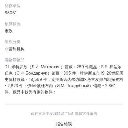
储存单位
65051
预算状况
市政
组织分类
非营利机构
博物馆物品
D.I. 米特罗欣（Д.И. Митрохин）馆藏 - 289 件藏品；S.F. 邦达尔
丘克（С.Ф. Бондарчуκ）馆藏 - 365 件；叶伊斯克市19–20世纪历
史资料收藏 - 18,569 件；克拉斯诺达尔边疆区考古发掘与勘探资料
- 2,823 件；伊·M·波杜布内（И.М. Поддубный）馆藏 - 2,861
件。藏品中较为有趣的物件：
你在文本中发现错误了吗? 选择它并单击
报告错误