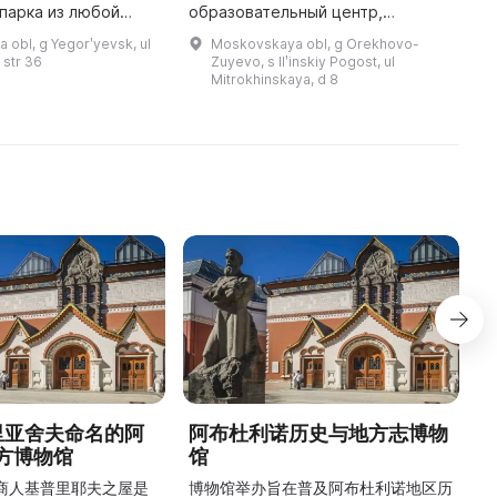
парка из любой
образовательный центр,
ф
 достаточно
открытый 29 сентября 2012 года.
я
obl, g Yegorʹyevsk, ul
Moskovskaya obl, g Orekhovo-
ный вход находится
Здесь можно найти обширную
П
 str 36
Zuyevo, s Ilʹinskiy Pogost, ul
етская, а парковка
коллекцию объектов
д
Mitrokhinskaya, d 8
ля автомоб ...
современного искусс ...
德里亚舍夫命名的阿
阿布杜利诺历史与地方志博物
方博物馆
馆
1
的商人基普里耶夫之屋是
博物馆举办旨在普及阿布杜利诺地区历