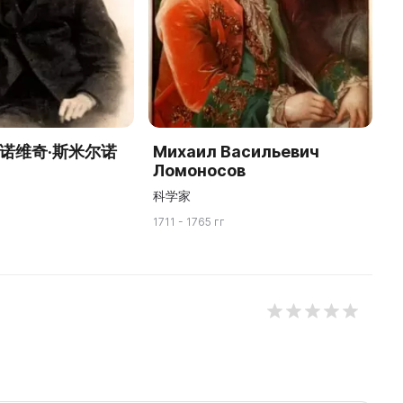
万诺维奇·斯米尔诺
Михаил Васильевич
Ломоносов
科学家
1711 - 1765 гг