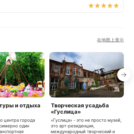
在地图上显示
туры и отдыха
Творческая усадьба
М
«Гуслица»
ф
о центра города
«Гуслица» - это не просто музей,
В
примерно один
это арт-резиденция,
р
анспортная
международный творческий и
с