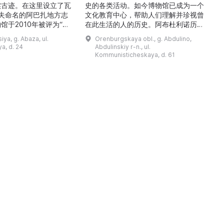
实古迹。在这里设立了瓦
史的各类活动。如今博物馆已成为一个
舍夫命名的阿巴扎地方志
文化教育中心，帮助人们理解并珍视曾
馆于2010年被评为“哈
在此生活的人的历史。阿布杜利诺历史
市级博物馆”。博物馆
与地方志博物馆于1966年在当地知名
ya, g. Abaza, ul.
Orenburgskaya obl., g. Abdulino,
及哈卡斯地区自公元前4
人士的倡议下创建。最初位于共产党街
a, d. 24
Abdulinskiy r-n., ul.
为主题，展出有箭头、刀
274号商人沃罗比约夫住宅附属建筑
Kommunisticheskaya, d. 61
质胸针、石磨等。庄园被
内。现址为共产党街61号。馆内常设
绕，院内有宽敞的谷仓和
展览包括“农民小屋”、“阿布杜利诺的
耶夫之屋是了解阿巴扎历
商人”、“战斗荣耀厅”和“阿布杜利诺：
史并度过难忘时光的绝佳场所。 ...
20世纪”。博物馆定期举办旨在推广阿
布杜利诺地区历史 ...