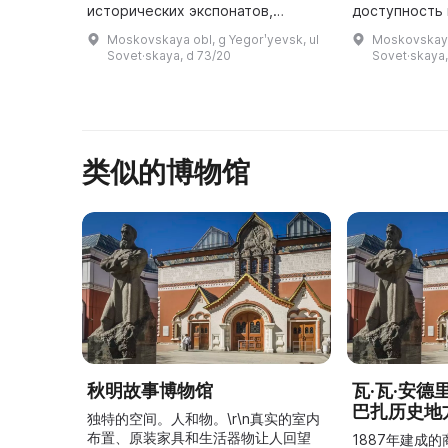
исторических экспонатов,
доступность 
представляющих собой
части города
Moskovskaya obl, g Yegorʹyevsk, ul
Moskovskaya 
разнообразие стекла и фарфора,
хороша. Глав
Sovet·skaya, d 73/20
Sovet·skaya,
бронзы, меди, резной кости и
на улице Сов
дерева. Не ...
д
类似的博物馆
秋明故事博物馆
瓦·瓦·安
巴扎历史地
独特的空间。人和物。\r\n真实的室内
布置、原装家具和生活器物让人回望
1887年建成