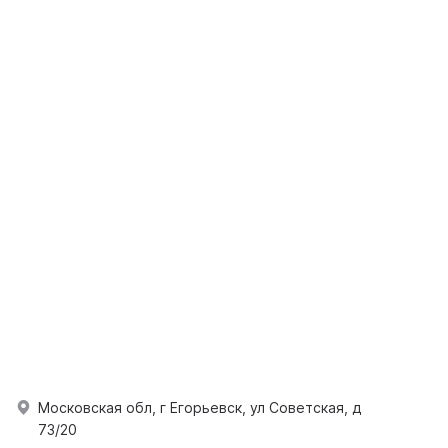
Московская обл, г Егорьевск, ул Советская, д
73/20