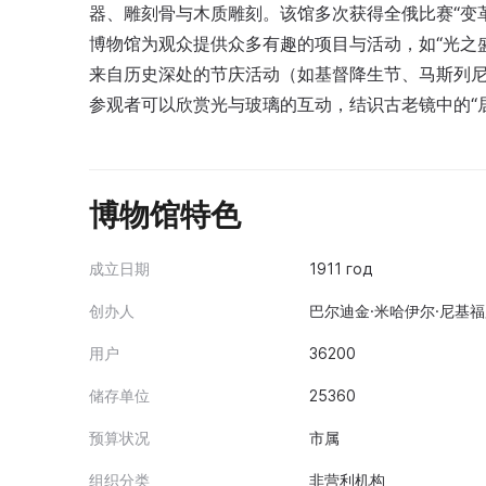
器、雕刻骨与木质雕刻。该馆多次获得全俄比赛“变革
博物馆为观众提供众多有趣的项目与活动，如“光之
来自历史深处的节庆活动（如基督降生节、马斯列尼
参观者可以欣赏光与玻璃的互动，结识古老镜中的“
博物馆特色
成立日期
1911 год
创办人
巴尔迪金·米哈伊尔·尼基福罗维
用户
36200
储存单位
25360
预算状况
市属
组织分类
非营利机构