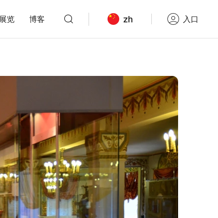
zh
展览
博客
入口