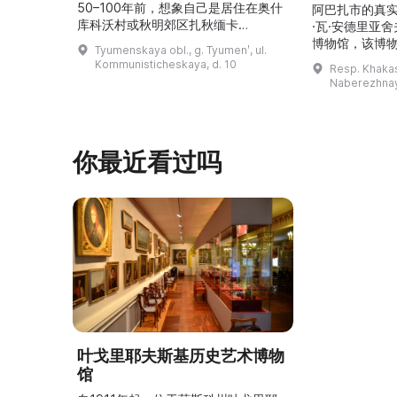
50–100年前，想象自己是居住在奥什
阿巴扎市的真
库科沃村或秋明郊区扎秋缅卡
·瓦·安德里亚
（Затюменка）的一座小木屋的居
博物馆，该博物
Tyumenskaya obl., g. Tyumenʹ, ul.
民。\r\n\r\n博物馆的展览再现了我曾
卡斯共和国最佳
Kommunisticheskaya, d. 10
Resp. Khakasi
祖母安娜·科尔尼洛夫娜·奥什库科娃
的陈列以城市
Naberezhnay
（Анна Корниловна Ошкукова）一
–3世纪的历史
家的日常生活场景——她是一位“世代
具、青铜与银
为农”的农妇，其祖先在16世纪末是最
坚固的砖墙环
早从北德维纳（Северна ...
马厩。基普里
你最近看过吗
叶戈里耶夫斯基历史艺术博物
馆