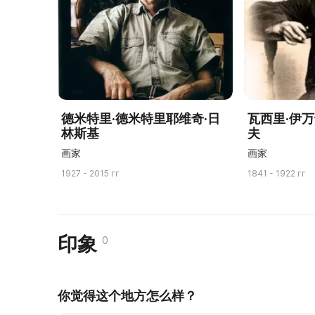
德米特里·德米特里耶维奇·日
瓦西里·伊
林斯基
夫
画家
画家
1927 - 2015 гг
1841 - 1922 гг
印象
0
你觉得这个地方怎么样？