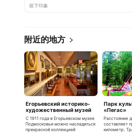
附近的地方
Егорьевский историко-
Парк куль
художественный музей
«Пегас»
С 1911 года в Егорьевском музее
Расстояние д
Подмосковья можно насладиться
составляет 
прекрасной коллекцией
километр. Тр