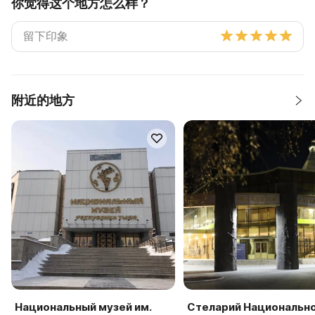
你觉得这个地方怎么样？
附近的地方
Национальный музей им.
Стеларий Национальн