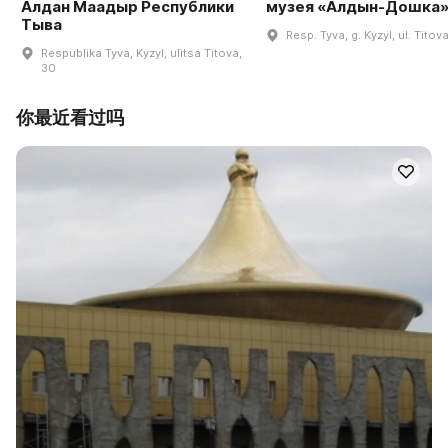
Алдан Маадыр Республики
музея «Алдын-Дошка
Тыва
Resp. Tyva, g. Kyzyl, ul. Titov
Respublika Tyva, Kyzyl, ulitsa Titova,
30
你最近看过吗