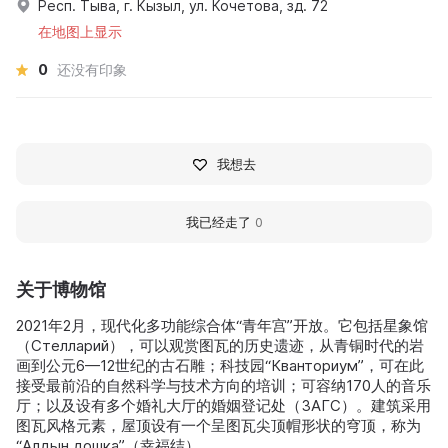
Респ. Тыва, г. Кызыл, ул. Кочетова, зд. 72
在地图上显示
0
还没有印象
我想去
我已经走了
0
关于博物馆
2021年2月，现代化多功能综合体“青年宫”开放。它包括星象馆
（Стелларий），可以观赏图瓦的历史遗迹，从青铜时代的岩
画到公元6—12世纪的古石雕；科技园“Кванториум”，可在此
接受最前沿的自然科学与技术方向的培训；可容纳170人的音乐
厅；以及设有多个婚礼大厅的婚姻登记处（ЗАГС）。建筑采用
图瓦风格元素，屋顶设有一个呈图瓦尖顶帽形状的穹顶，称为
“Алдын дошка”（幸福结）。