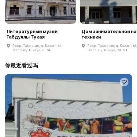
Литературный музей
Дом занимательной на
Габдуллы Тукая
техники
Resp. Tatarstan, g. Kazanʹ, ul.
Resp. Tatarstan, g. Kazanʹ, ul.
Gabdully Tukaya, d. 74
Gabdully Tukaya, zd. 91
你最近看过吗