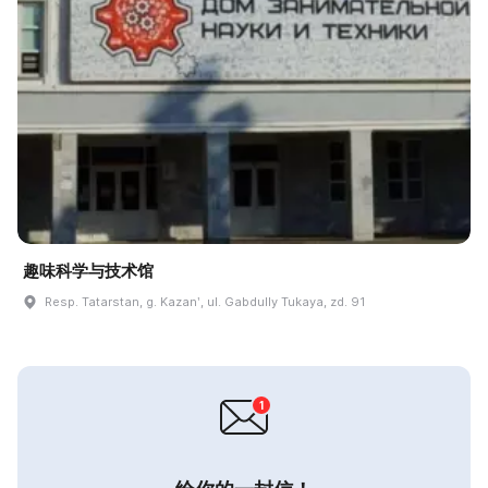
趣味科学与技术馆
Resp. Tatarstan, g. Kazanʹ, ul. Gabdully Tukaya, zd. 91