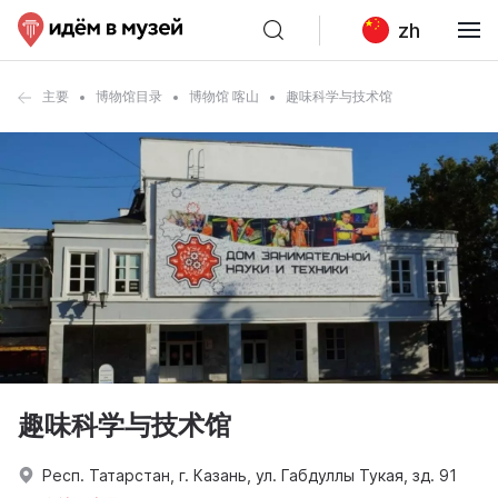
zh
主要
博物馆目录
博物馆 喀山
趣味科学与技术馆
趣味科学与技术馆
Респ. Татарстан, г. Казань, ул. Габдуллы Тукая, зд. 91