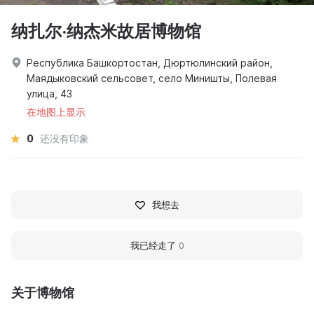
纳扎尔·纳杰米故居博物馆
Республика Башкортостан, Дюртюлинский район,
Маядыковский сельсовет, село Миништы, Полевая
улица, 43
在地图上显示
0
还没有印象
我想去
我已经走了
0
关于博物馆