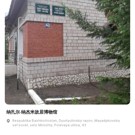
纳扎尔·纳杰米故居博物馆
Respublika Bashkortostan, Dyurtyulinskiy rayon, Mayadykovskiy
selʹsovet, selo Minishty, Polevaya ulitsa, 43