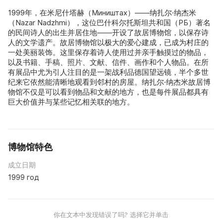
1999年，在米尼什塔赫（Миништах）——纳扎尔·纳杰米
（Nazar Nadzhmi），这位巴什科尔托斯坦共和国（РБ）著名
的民间诗人的出生并居住地——开设了故居博物馆，以保存诗
人的文学遗产。故居博物馆以极大的爱心建成，已成为村庄的
一处美丽装饰。这里保存着诗人使用过并亲手触摸过的物品，
以及书籍、手稿、照片、文献、信件、画作和个人物品。在所
有展品中尤为引人注目的是一架战利品德国望远镜，半个多世
纪来它依然能清晰地观看到邻村的房屋。纳扎尔·纳杰米故居博
物馆不仅是可以看到物品和文献的地方，也是每件展品都具有
巨大价值并与某些记忆相关联的地方。
博物馆特色
成立日期
1999 год
你在文本中发现错误了吗? 选择它并单击