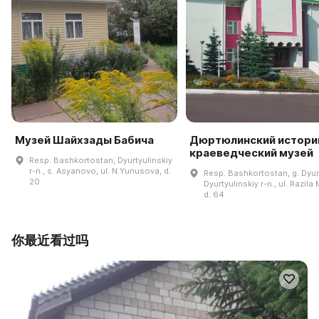
Музей Шайхзады Бабича
Дюртюлинский истори
краеведческий музей
Resp. Bashkortostan, Dyurtyulinskiy
r-n., s. Asyanovo, ul. N.Yunusova, d.
Resp. Bashkortostan, g. Dyurt
20
Dyurtyulinskiy r-n., ul. Razila
d. 64
你最近看过吗