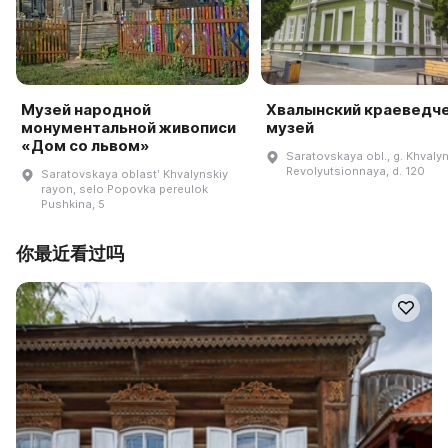
Музей народной
Хвалынский краеведч
монументальной живописи
музей
«Дом со львом»
Saratovskaya obl., g. Khvalyn
Revolyutsionnaya, d. 120
Saratovskaya oblastʹ Khvalynskiy
rayon, selo Popovka pereulok
Pushkina, 5
你最近看过吗